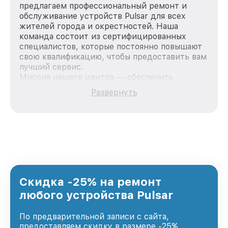
предлагаем профессиональный ремонт и
обслуживание устройств Pulsar для всех
жителей города и окрестностей. Наша
команда состоит из сертифицированных
специалистов, которые постоянно повышают
свою квалификацию, чтобы предоставить вам
лучший сервис.
Миссия нашего центра — обеспечить
качественный и доступный ремонт для
Развернуть
каждого пользователя продукции Pulsar, вне
зависимости от сложности поломки. Мы
стремимся к тому, чтобы каждый клиент был
удовлетворен скоростью и качеством
предоставляемых услуг. Наша цель — стать
лучшим сервисным центром Pulsar в городе
Ростове-на-Дону, постоянно повышая уровень
доверия и лояльности наших клиентов.
Скидка -25% на ремонт
любого устройства Pulsar
По предварительной записи с сайта,
предоставляем скидку в размере -25%