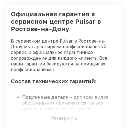
Ремонт платы управления
Официальная гарантия в
(восстановление) оптического прицела
от 750₽
Pulsar
сервисном центре Pulsar в
Ростове-на-Дону
Прошивка (Обновление ПО) оптического
от 450₽
прицела Pulsar
В сервисном центре Pulsar в Ростове-на-
Дону мы гарантируем профессиональный
сервис и официальное гарантийное
сопровождение для каждого клиента. Все
наши гарантии базируются на принципах
профессионализма.
Состав технических гарантий:
Подлинные детали
– для всех видов
обслуживания применяются только
оригинальные комплектующие.
Опытные специалисты
прошли строгий
Развернуть
отбор и регулярное обучение.
Точные сроки выполнения
–